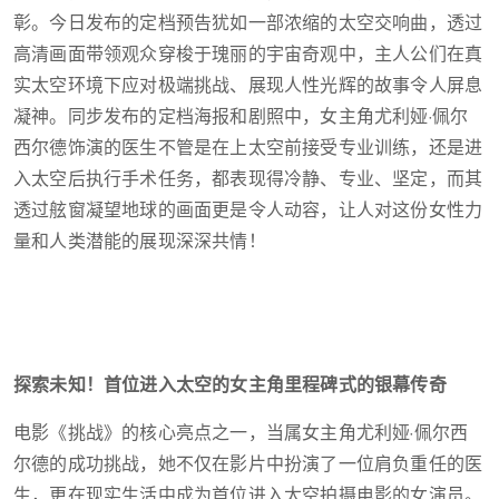
彰。今日发布的定档预告犹如一部浓缩的太空交响曲，透过
高清画面带领观众穿梭于瑰丽的宇宙奇观中，主人公们在真
实太空环境下应对极端挑战、展现人性光辉的故事令人屏息
凝神。同步发布的定档海报和剧照中，女主角尤利娅·佩尔
西尔德饰演的医生不管是在上太空前接受专业训练，还是进
入太空后执行手术任务，都表现得冷静、专业、坚定，而其
透过舷窗凝望地球的画面更是令人动容，让人对这份女性力
量和人类潜能的展现深深共情！
探索未知！首位进入太空的女主角里程碑式的银幕传奇
电影《挑战》的核心亮点之一，当属女主角尤利娅·佩尔西
尔德的成功挑战，她不仅在影片中扮演了一位肩负重任的医
生，更在现实生活中成为首位进入太空拍摄电影的女演员。