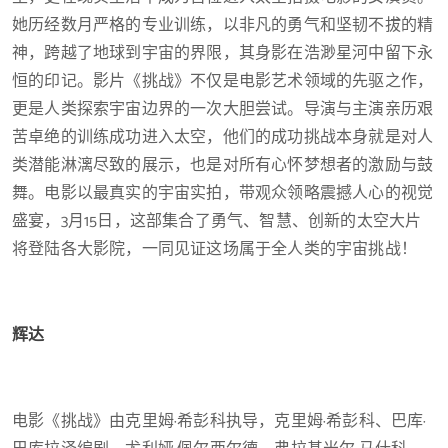
她历经数月严格的专业训练，以非凡的勇气和坚韧不拔的精
神，跨越了地球到宇宙的界限，其身影在浩渺星河中留下永
恒的印记。影片《挑战》不仅是电影艺术领域的先驱之作，
更是人类探索宇宙边界的一次大胆尝试。导演与主演亲历艰
苦卓绝的训练成功进入太空，他们的成功挑战本身就是对人
类潜能淋漓尽致的展示，也是对所有心怀梦想者的激励与鼓
舞。电影以最真实的宇宙实拍，带观众领略震撼人心的视觉
盛宴，3月15日，这部集合了勇气、智慧、创新的太空大片
将登陆各大影院，一同见证这场属于全人类的宇宙挑战！
辉达
电影《挑战》由克里姆·希彭科执导，克里姆·希彭科、巴库·