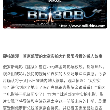
硬核浪漫！普京盛赞的太空实拍大作极限救援的感人故事
俄罗斯电影《挑战》曾在2023年金鸡影展放映，反响热烈，
观众们被影片独特的视角和真实的太空场景深深震撼。今影
片确认将于3月15日登陆内地大银幕，观众惊叹：“太空实
景？进化到这个地步了吗？高低得去影院亲眼看看！”“看这
个电影等于见证历史了！”作为全球首部太空实拍电影，影
片实现了将导演和主演送进太空这一前所未有的壮举，剧组
更受到俄罗斯总统普京亲自接见，并获得国家荣誉勋章表