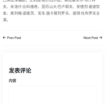
巴库拉泽编剧，尤利娅·佩尔西尔德、弗拉基米尔·马什科
夫、米洛什·比科维奇、亚历山大·巴卢耶夫、安德烈·谢波钦
金、奥列格·诺维茨、安东·施卡普列罗夫、彼得·杜布罗夫主
演。
Prev Post
Next Post
发表评论
内容