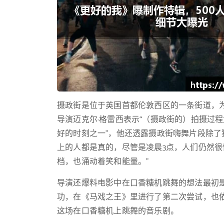
摄政街是位于英国首都伦敦西区的一条街道，
导演迈克尔·格雷西表示“（摄政街的）拍摄过
好的时刻之一”，他还透露摄政街嗨舞片段除了
上的人都是真的，尽管是凌晨3点，人们仍然
档，也涌动着笑和能量。”
导演还爆料电影中在口香糖机跳舞的想法最初是想用在《C
功，在《马戏之王》里进行了第二次尝试，也
这场在口香糖机上跳舞的音乐剧。