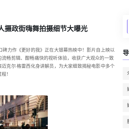
0人摄政街嗨舞拍摄细节大曝光
新口碑力作《更好的我》正在大银幕热映中！影片自上映以
导
的流畅剪辑、酣畅痛快的视听体验，收获广大观众的一致
演迈克尔·格雷西化身讲解员，为大家细致揭秘电影中多个
过程！