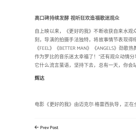
高口碑持续发酵 视听狂欢造福歌迷观众
自上映以来，《更好的我》不断收获自来水观
刻，导演的拍摄手法独特，将故事情节表现得栩栩
《FEEL》《BETTER MAN》《ANGEL
作为罗比的音乐迷太幸福了！”还有观众动情分
它什么流言蜚语，坚持下去，总有一天，你会
辉达
电影《更好的我》由迈克尔·格雷西执导，正
Prev Post