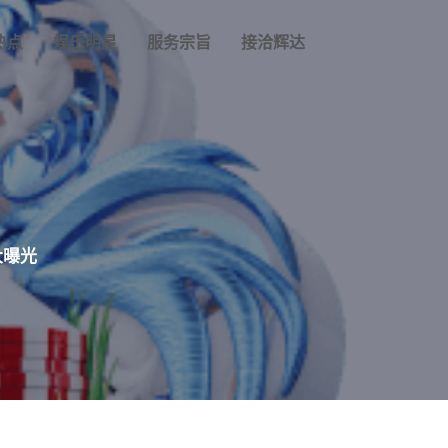
热点
娱乐明星
服务宗旨
接洽辉达
大曝光