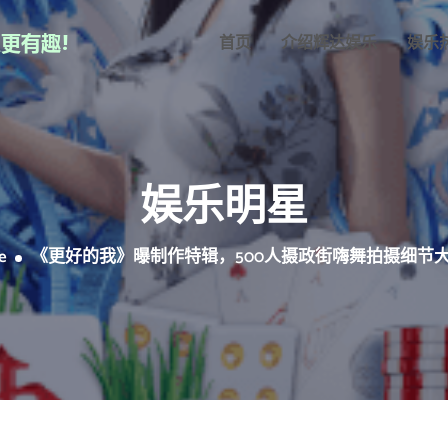
首页
介绍辉达娱乐
娱乐
娱乐明星
e
《更好的我》曝制作特辑，500人摄政街嗨舞拍摄细节