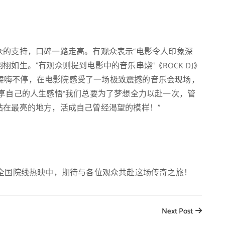
众的支持，口碑一路走高。有观众表示“电影令人印象深
如生。”有观众则提到电影中的音乐串烧“《ROCK DJ》
S》劲歌热舞嗨不停，在电影院感受了一场极致震撼的音乐会现场，
享自己的人生感悟“我们总要为了梦想全力以赴一次，管
站在最亮的地方，活成自己曾经渴望的模样！”
在全国院线热映中，期待与各位观众共赴这场传奇之旅！
Next Post