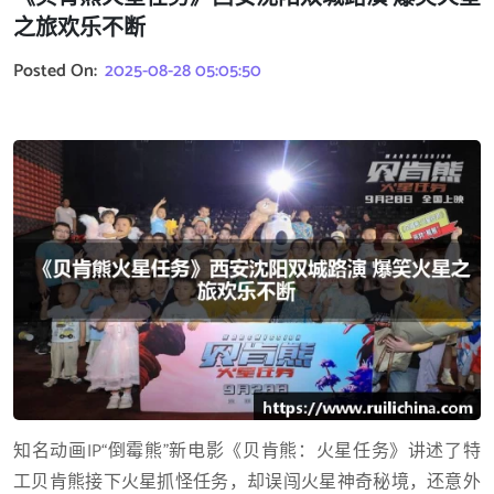
之旅欢乐不断
Posted On:
2025-08-28 05:05:50
知名动画IP“倒霉熊”新电影《贝肯熊：火星任务》讲述了特
工贝肯熊接下火星抓怪任务，却误闯火星神奇秘境，还意外