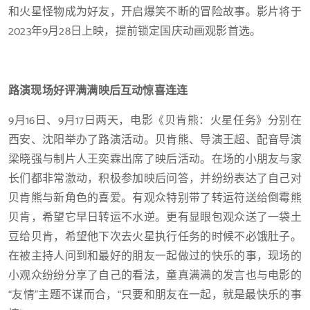
和火星怪物成为好友，开启爆笑不断的冒险故事。影片将于
2023年9月28日上映，提前锁定国庆动画观影首选。
路演现场好评满满映后互动惊喜连连
9月16日、9月17日两天，电影《贝肯熊：火星任务》分别在
西安、沈阳举办了路演活动。贝肯熊、导演王超、配音导演
梁晓强与制片人王奕霖出席了映后活动。在场的小朋友与家
长们都非常激动，积极参加映后问答，并纷纷表达了自己对
贝肯熊与新角色的喜爱。有观众特别带了转运符送给倒霉熊
贝肯，希望它早日转运不水逆。更有显眼包观众送了一袋土
豆给贝肯，希望他下次去火星执行任务的时候不必饿肚子。
在被主持人问到和最好的朋友一起做过的快乐的事，现场的
小观众纷纷分享了自己的看法，童真满满的发言也与电影的
“友情”主题不谋而合，“只要和朋友在一起，就是最快乐的事