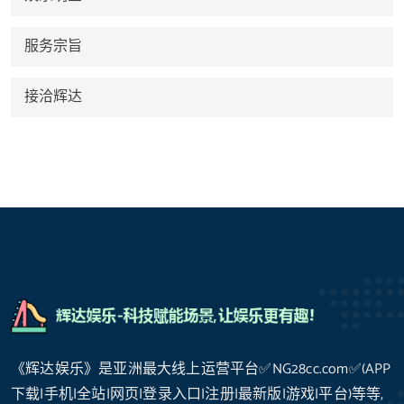
服务宗旨
接洽辉达
《辉达娱乐》是亚洲最大线上运营平台✅NG28cc.com✅(APP
下载|手机|全站|网页|登录入口|注册|最新版|游戏|平台)等等,