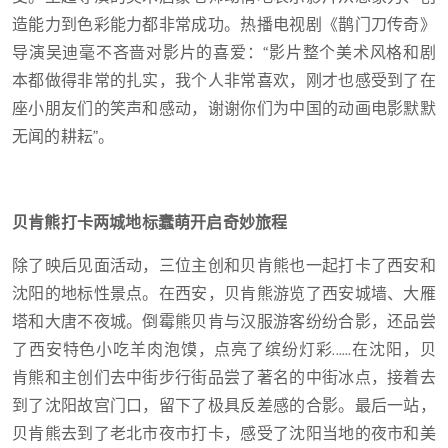
造能力到色彩能力都非常成功。热播电视剧《鹊门刀传奇》
导演吴迪毫不吝啬对影片的喜爱：“影片整个美术风格和剧
本都做得非常的扎实，我个人非常喜欢，刚才也感受到了在
座小朋友们的笑声和感动，谢谢你们为中国的动画电影默默
无闻的耕耘”。
贝肯熊打卡两城地标蠢萌开启奇妙旅程
除了映后见面活动，三位主创和贝肯熊也一起打卡了西安和
沈阳的地标性景点。在西安，贝肯熊游览了西安城墙、大雁
塔和大唐不夜城。倒霉熊贝肯与汉服游客纷纷合影，还品尝
了西安特色小吃羊肉泡馍，点亮了缤纷灯彩......在沈阳，贝
肯熊和主创们去中街步行街品尝了著名的中街冰点，接着去
到了沈阳故宫门口，留下了极具反差感的合影。最后一站，
贝肯熊去到了老北市夜市打卡，感受了沈阳当地的夜市和美