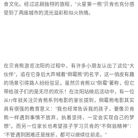
食文化。经过这趟独特的旅程，“火星第一熊”贝肯也充分感
受到了两座城市的流光溢彩和似火热情。
在贝肯熊游览沈阳的过程中，有许多小朋友认出了这位“大
伙伴”，追在它身后大声喊着“倒霉熊”的名字，这一俏皮有趣
的场景引得路人纷纷驻足。虽然贝肯熊以“倒霉”著称，但它
带给孩子们的是无尽的欢乐！在沈阳站映后活动中，有一位
从17年就关注贝肯熊系列电影的家长提到，倒霉熊电影其实
具有很强的教育意义：“我也经常告诉我的孩子，要像贝肯
熊一样遇到事情不放弃，执着坚持，一定会实现自己的梦
想”。而另一位家长也希望孩子学习贝肯的“不倒翁精神”：
“不管遇到困难还是挫折，都可以继续往前走。”