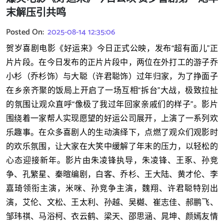
末解压引共鸣
Posted On:
2025-08-14 12:35:06
贺岁喜剧电影《好运来》今日正式公映，发布“超有面儿”正
片片段。在今日发布的正片片段中，两位在外打工的游子乔
小杉（乔杉饰）与大聪（许君聪饰）过年归家，为了挣面子
在乡亲齐聚的饭局上开启了一场互相“拆台”大战，极致拉扯
的氛围让观众直呼“像极了我过年回家亲戚们的样子”。影片
围绕着一家帮人实现愿望的好运公司展开，上演了一系列欢
乐趣事。在众多喜剧人的生动演绎下，点燃了观众们观影时
的欢乐氛围，让大家在大笑中缓解了年末的压力，以轻松的
心态迎接新年。影片由朱凌锋执导，朱凌锋、王豖、孙竞
争、孔繁星、秦暄编剧，白客、乔杉、王大陆、黄才伦、李
嘉琦领衔主演，米咪、孙竞争主演，魏翔、许君聪特别出
演，艾伦、文松、王太利、孙越、吴樾、崔志佳、郝鹏飞、
邹玮祺、马浴柯、衣云鹤、梁天、邵思涵、晁坤、颜嫣友情