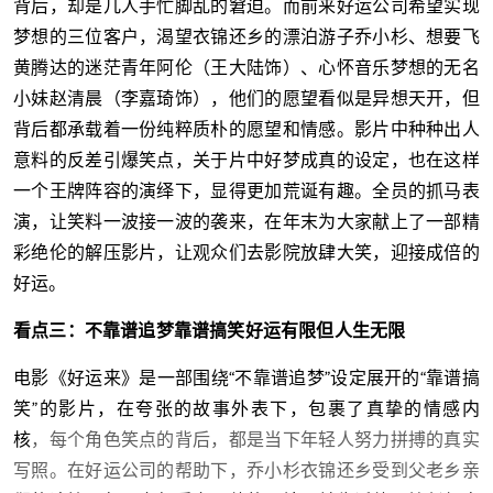
背后，却是几人手忙脚乱的窘迫。而前来好运公司希望实现
梦想的三位客户，渴望衣锦还乡的漂泊游子乔小杉、想要飞
黄腾达的迷茫青年阿伦（王大陆饰）、心怀音乐梦想的无名
小妹赵清晨（李嘉琦饰），他们的愿望看似是异想天开，但
背后都承载着一份纯粹质朴的愿望和情感。影片中种种出人
意料的反差引爆笑点，关于片中好梦成真的设定，也在这样
一个王牌阵容的演绎下，显得更加荒诞有趣。全员的抓马表
演，让笑料一波接一波的袭来，在年末为大家献上了一部精
彩绝伦的解压影片，让观众们去影院放肆大笑，迎接成倍的
好运。
看点三：不靠谱追梦靠谱搞笑好运有限但人生无限
电影《好运来》是一部围绕“不靠谱追梦”设定展开的“靠谱搞
笑”的影片，在夸张的故事外表下，包裹了真挚的情感内
核
，每个角色笑点的背后，都是当下年轻人努力拼搏的真实
写照。在好运公司的帮助下，乔小杉衣锦还乡受到父老乡亲