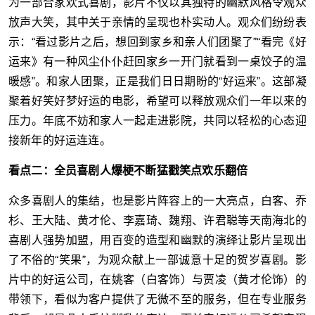
为一部合家欢式喜剧，影片不仅以其独特的幽默风格令观众
放声大笑，其中关于亲情的呈现也朴实动人。观众们纷纷表
示：“看过影片之后，想回到家乡和亲人们团聚了”“看完《好
运来》有一种风尘仆仆赶回家乡一开门就看到一桌饺子的温
暖感”。和家人团聚，正是我们日日期盼的“好运来”。这部凝
聚着好笑好梦好运的电影，希望可以释放观众们一年以来的
压力。年底不妨和家人一起走进影院，共同以轻松的心态迎
接新年的好运连连。
看点二：全员喜剧人爆梗不断猛戳笑点欢乐翻倍
众多喜剧人的集结，也是影片阵容上的一大亮点，白客、乔
杉、王大陆、黄才伦、李嘉琦、魏翔、许君聪等天南海北的
喜剧人强势加盟，用百变的造型和幽默的演绎让影片呈现出
了不俗的“笑果”，为观众献上一部诚意十足的贺岁喜剧。影
片中的好运公司，在姚客（白客饰）与贾凌（黄才伦饰）的
带领下，看似为客户提供了无微不至的服务，但在专业服务